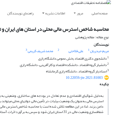
صفحه اصلی
مرور
اطلاعات نشریه
راهنمای نویسندگان
محاسبه شاخص استرس مالی محلی در استان های ایران و تعی
نوع مقاله : مقاله پژوهشی
نویسندگان
3
2
1
مریم حیدریان
علی فلاحتی
محمدشریف کریمی
1
دانشجوی دکتری اقتصاد بخش عمومی دانشگاه رازی
2
دانشیار گروه اقتصاد، دانشکده اقتصاد و کارآفرینی، دانشگاه رازی
3
استادیار گروه اقتصاد، دانشگاه رازی کرمانشاه
10.22059/jte.2021.81003
چکیده
به‌دلیل شوک­های اقتصادی و عدم­ تعادل در بودجه­ های ساختاری، وضعیتی به و
استرس مالی به‌عنوان یک وضعیت بی­ثبات در تأمین مالی دولت­های محلی می­تواند ب
دامن بزند، لذا در این مطالعه تلاش شده است با محاسبه شاخص استرس مالی محل
شفاف­سازی وضعیت مالی در 31 استان ایران شود و سپس به 