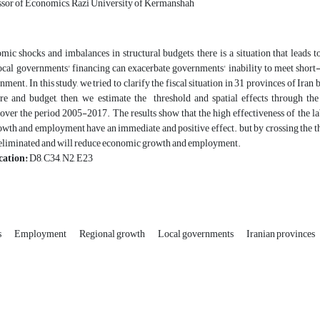
ssor of Economics, Razi University of Kermanshah
ic shocks and imbalances in structural budgets, there is a situation that leads to
 local governments' financing can exacerbate governments' inability to meet sho
ment. In this study, we tried to clarify the fiscal situation in 31 provinces of Iran 
ture and budget, then, we estimate the threshold and spatial effects through
er the period 2005-2017. The results show that the high effectiveness of the lab
th and employment have an immediate and positive effect. but by crossing the thresho
 eliminated and will reduce economic growth and employment.
cation:
D8, C34, N2, E23
s
Employment
Regional growth
Local governments
Iranian provinces