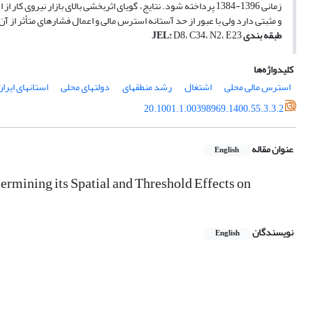
زمانی 1396-1384 پرداخته شود. نتایج، گویای اثربخشی بالای بازار ن
و مثبتی دارد ولی با عبور از حد آستانه استرس مالی و اعمال فشارهای متأثر از
طبقه ­بندی
D8، C34، N2، E23
:
JEL
کلیدواژه‌ها
استرس مالی محلی
اشتغال
رشد منطقه­ای
دولت­های محلی
استان­های ایرا
20.1001.1.00398969.1400.55.3.3.2
عنوان مقاله
English
termining its Spatial and Threshold Effects on
نویسندگان
English