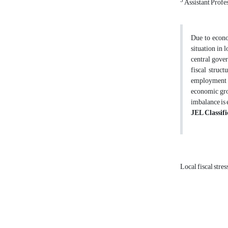
3
Assistant Profe
Due to econom
situation in
central govern
fiscal struc
employment ov
economic grow
imbalance is
JEL Classifi
Local fiscal stres