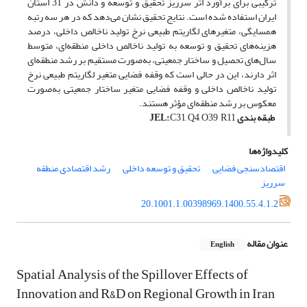
ترکیبی برای برآورد اثر سرریز تحقیق و توسعه و دانش در 31 استان
ایران استفاده شده است. نتایج تحقیق نشان می‌دهد که در هر سه رتبه
همسایگی، متغیر‌های لگاریتم طبیعی نرخ تولید ناخالص داخلی، درصد
هزینه‌های تحقیق و توسعه به تولید ناخالص داخلی منطقه‌ای، متوسط
سال‌های تحصیل و ساختار جمعیتی، به‌صورت مستقیم بر رشد منطقه‌ای
اثر دارند، این در حالی است که وقفه فضایی متغیر لگاریتم طبیعی نرخ
تولید ناخالص داخلی و وقفه فضایی متغیر ساختار جمعیتی به‌صورت
معکوس بر رشد منطقه‌ای مؤثر هستند.
طبقه بندی
,C31, Q4, O39 R11
:
JEL
کلیدواژه‌ها
اقتصادسنجی فضایی
تحقیق و توسعه داخلی
رشد اقتصادی منطقه
سرریز
20.1001.1.00398969.1400.55.4.1.2
عنوان مقاله
English
Spatial Analysis of the Spillover Effects of
Innovation and R&D on Regional Growth in Iran