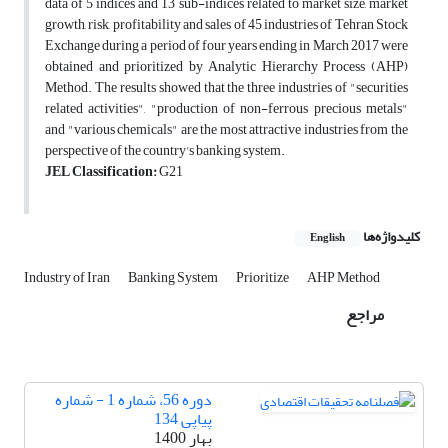
data of 5 indices and 13 sub-indices related to market size, market
growth, risk, profitability and sales of 45 industries of Tehran Stock
Exchange during a period of four years ending in March 2017 were
obtained and prioritized by Analytic Hierarchy Process (AHP)
Method. The results showed that the three industries of "securities
related activities", "production of non-ferrous precious metals"
and "various chemicals" are the most attractive industries from the
perspective of the country's banking system.
JEL Classification:
G21
کلیدواژه‌ها
English
Industry of Iran
Banking System
Prioritize
AHP Method
مراجع
دوره 56، شماره 1 - شماره
پیاپی 134
بهار 1400