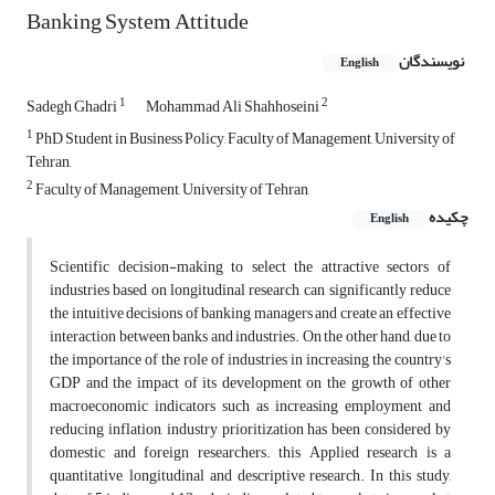
Banking System Attitude
نویسندگان
English
1
2
Sadegh Ghadri
Mohammad Ali Shahhoseini
1
PhD Student in Business Policy, Faculty of Management, University of
Tehran,
2
Faculty of Management, University of Tehran,
چکیده
English
Scientific decision-making to select the attractive sectors of
industries based on longitudinal research, can significantly reduce
the intuitive decisions of banking managers and create an effective
interaction between banks and industries. On the other hand, due to
the importance of the role of industries in increasing the country's
GDP and the impact of its development on the growth of other
macroeconomic indicators such as increasing employment and
reducing inflation, industry prioritization has been considered by
domestic and foreign researchers. this Applied research is a
quantitative, longitudinal and descriptive research. In this study,