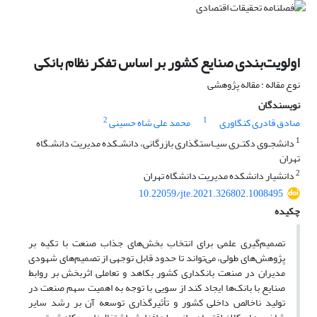
اولویت‌بندی صنایع کشور بر اساس تفکر نظام بانکی
نوع مقاله : مقاله پژوهشی
نویسندگان
2
1
صادق قادری کنگاوری
محمد علی شاه حسینی
1
دانشجـوی دکتـری سیـاست‎گذاری بازرگانی، دانشـکده مدیریت دانشـگاه
تهران
2
دانشیار دانشکده مدیریت دانشگاه تهران
10.22059/jte.2021.326802.1008495
چکیده
تصمیم‌گیری علمی برای انتخاب بخش‌های جذاب صنعت با تکیه بر
پژوهش‌های طولی، می‌تواند تا حدود قابل توجهی از تصمیم‌های شهودی
مدیران در صنعت بانکداری کشور بکاهد و تعاملی اثربخش بر روابط
صنایع با بانک‌ها ایجاد کند از سویی با توجه به اهمیت سهم صنعت در
تولید ناخالص داخلی کشور و تأثیرگذاری توسعه آن بر رشد سایر