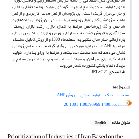
شاخص‌های کلان اقتصادی از جمله افزایش اشتغال‌زایی و کاهش تورم،
همواره اولویت‌بندی صنایع از جهات گوناگون مورد توجه محققان داخلی
و خارجی قرار گرفته است. این پژوهش از نظر هدف، کاربردی و از نظر
ماهیت پژوهشی کمی، طولی و توصیفی است. در این پژوهش داده‌های 5
شاخص و 13 زیرشاخص مرتبط با اندازه بازار، رشد بازار، ریسک،
سودآوری و فروش 45 صنعت سازمان بورس و اوراق بهادار تهران طی
بازه زمانی چهار سال منتهی به اسفندماه 1398 و از روش تحلیل سلسله
مراتبی (AHP) استخراج و مورد بررسی قرار گرفته است. نتایج پژوهش
نشان می‌دهد که سه صنعت «فعالیت‌های مرتبط با اوراق بهادار»، «تولید
فلزات گرانبهای غیرآهن» و «مواد شیمیایی متنوع»، جذاب‌ترین صنایع از
دیدگاه نظام بانکی کشور به شمار می‌روند.
طبقه‌بندی
G21
:
JEL
کلیدواژه‌ها
صنعت
بانک
اولویت‌بندی
روش AHP
20.1001.1.00398969.1400.56.1.3.1
عنوان مقاله
English
Prioritization of Industries of Iran Based on the