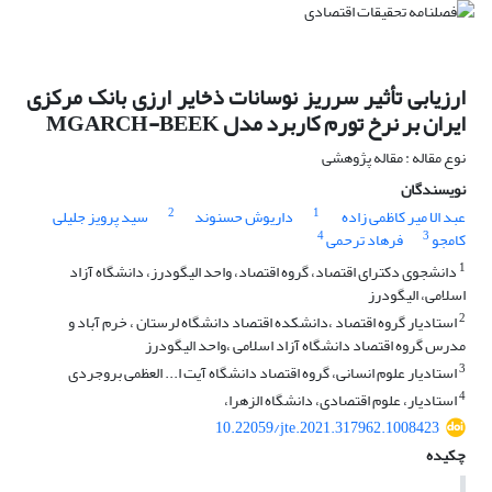
ارزیابی تأثیر سرریز نوسانات ذخایر ارزی بانک مرکزی
ایران بر نرخ تورم کاربرد مدل MGARCH-BEEK
نوع مقاله : مقاله پژوهشی
نویسندگان
2
1
عبد الا میر کاظمی زاده
داریوش حسنوند
سید پرویز جلیلی
4
3
کامجو
فرهاد ترحمی
1
دانشجوی دکترای اقتصاد، گروه اقتصاد، واحد الیگودرز، دانشگاه آزاد
اسلامی، الیگودرز
2
استادیار گروه اقتصاد ،دانشکده اقتصاد دانشگاه لرستان ، خرم آباد و
مدرس گروه اقتصاد دانشگاه آزاد اسلامی ،واحد الیگودرز
3
استادیار علوم انسانی، گروه اقتصاد دانشگاه آیت ا... العظمی بروجردی
4
استادیار، علوم اقتصادی، دانشگاه الزهرا،
10.22059/jte.2021.317962.1008423
چکیده