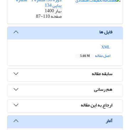
پیاپی 134
بهار 1400
صفحه
87-110
فایل ها
XML
اصل مقاله
5.66 M
سابقه مقاله
هم رسانی
ارجاع به این مقاله
آمار