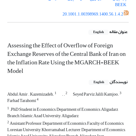
BEEK
20.1001.1.00398969.1400.56.1.4.2
عنوان مقاله
English
Assessing the Effect of Overflow of Foreign
Exchange Reserves of the Central Bank of Iran on
the Inflation Rate Using the MGARCH-BEEK
Model
نویسندگان
English
1
2
3
Abdul Amir . Kazemizadeh.
. .
Seyed Parviz Jalili Kamjoo.
4
Farhad Tarahomi
1
.PhD Student in Economics, Department of Economics, Aligudarz
Branch, Islamic Azad University, Aligudarz
2
Assistant Professor, Department of Economics, Faculty of Economics,
Lorestan University, Khorramabad, Lecturer, Department of Economics,