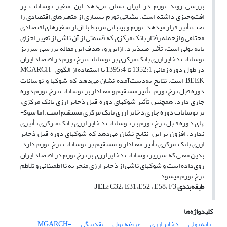
بررسی روند تورم در ایران نشان می‌دهد این متغیر نوسانات پر
افت‌وخیزی داشته است. بی­ثباتی تورم بسیاری از متغیرهای اقتصادی را
تحت تأثیر قرار می­دهد. تورم و بی­ثباتی مرتبط با آن از متغیرهای اقتصادی
مختلفی و ازجمله رفتار بانک مرکزی که قسمتی از آن ناشی از تغییر اجزای
پایه پولی است، تأثیر می­پذیرد. ازاین‌رو، هدف این مقاله بررسی سرریز
نوسانات ذخایر ارزی بانک مرکزی بر نوسانات نرخ تورم در اقتصاد ایران
در طول دوره زمانی 1352:1 تا 1395:4 با استفاده از الگوی MGARCH-
BEEK است. نتایج به‌دست‌آمده نشان می‌دهد که شوک­ها و نوسانات
دوره قبل نرخ تورم، تأثیر مستقیم و معنادار بر نوسانات نرخ تورم دوره
جاری دارد. همچنین تأثیر شوک­های دوره قبل ذخایر ارزی بانک مرکزی،
بر نوسانات دوره جاری ذخایر ارزی بانک مرکزی مستقیم است. اما شوک­
های دوره قبل نرخ تورم بر نوسانات ذخایر ارزی بانک مرکزی تأثیری
ندارد. افزون بر این نتایج نشان می‌دهد که شوک­های دوره قبل ذخایر
ارزی بانک مرکزی تأثیر معنادار و مستقیم بر نوسانات نرخ تورم دارد،
بدین معنی که سرریز نوسانات ذخایر ارزی بر نرخ تورم در اقتصاد ایران
روی‌داده است و شوک­های ناشی از ذخایر ارزی منجر به نا اطمینانی و تلاطم
نرخ تورم می­شود.
طبقه‌بندی
C32، E31،E52 ، E58، F3
:
JEL
کلیدواژه‌ها
پایه پولی
ذخایر ارزی
عرضه پول
نقدینگی
MGARCH-