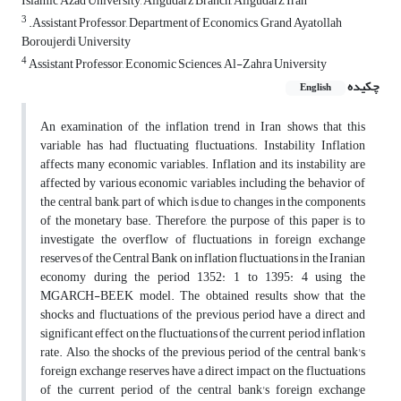
Islamic Azad University, Aligudarz Branch, Aligudarz, Iran
3
.Assistant Professor, Department of Economics, Grand Ayatollah
Boroujerdi University
4
Assistant Professor, Economic Sciences, Al-Zahra University
چکیده
English
An examination of the inflation trend in Iran shows that this
variable has had fluctuating fluctuations. Instability Inflation
affects many economic variables. Inflation and its instability are
affected by various economic variables, including the behavior of
the central bank, part of which is due to changes in the components
of the monetary base. Therefore, the purpose of this paper is to
investigate the overflow of fluctuations in foreign exchange
reserves of the Central Bank on inflation fluctuations in the Iranian
economy during the period 1352: 1 to 1395: 4 using the
MGARCH-BEEK model. The obtained results show that the
shocks and fluctuations of the previous period have a direct and
significant effect on the fluctuations of the current period inflation
rate. Also, the shocks of the previous period of the central bank's
foreign exchange reserves have a direct impact on the fluctuations
of the current period of the central bank's foreign exchange