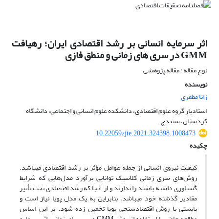
اثر سرمایه انسانی بر رشد اقتصادی ایران؛ رهیافت
GMM در سری های زمانی و منطق فازی
نوع مقاله : مقاله پژوهشی
نویسنده
زانا مظفری
استادیار گروه علوم اقتصادی، دانشکده علوم انسانی و اجتماعی، دانشگاه
کردستان، سنندج.
10.22059/jte.2021.324398.1008473
چکیده
کیفیت نیروی انسانی از جمله عوامل مؤثر بر رشد اقتصادی می­باشد.
روش‌های سری زمانی کلاسیک توانایی برآورد مدل‌هایی که شرایط
گشتاوری داشته باشند را ندارند و از آنجا که رشد اقتصادی تحت تأثیر
مقادیر گذشته خود می­باشد، بنابراین به یک مدل پویا نیاز است و
بایستی با روش اقتصادسنجی پویا تخمین زده شود. بر این اساس
مطالعه حاضر با استفاده از روش GMM در سری­های زمانی، اثر سرمایه