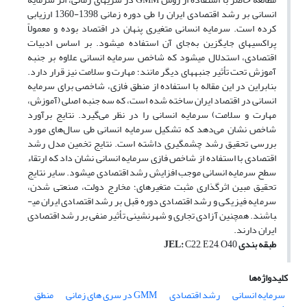
انسانی بر رشد اقتصادی ایران را طی دوره زمانی 1398-1360 ارزیابی
کرده است. سرمایه انسانی متغیری پنهان در اقتصاد بوده و معمولاً
پراکسی­های جایگزین به‌جای آن استفاده می­شود. بر اساس ادبیات
اقتصادی، استدلال می­شود که شاخص سرمایه انسانی علاوه بر جنبه
آموزش تحت تأثیر جنبه­های دیگر مانند؛ مهارت و سلامت نیز قرار دارد.
بنابراین در این مقاله با استفاده از منطق فازی، شاخصی برای سرمایه
انسانی در اقتصاد ایران ساخته شده است، که سه جنبه اصلی (آموزش،
مهارت و سلامت) سرمایه انسانی را در نظر می‌گیرد. نتایج برآورد
شاخص نشان می‌دهد که تشکیل سرمایه انسانی طی سال‌های مورد
بررسی تحقیق رشد چشم­گیری داشته است. نتایج تخمین مدل رشد
اقتصادی با استفاده از شاخص فازی سرمایه انسانی نشان داد که ارتقاء
سطح سرمایه انسانی موجب افزایش رشد اقتصادی می­شود. سایر نتایج
تحقیق مبین اثرگذاری مثبت متغیرهای؛ مخارج دولت، صنعتی شدن،
سرمایه فیزیکی و رشد اقتصادی دوره قبل بر رشد اقتصادی ایران می­
باشند. همچنین آزادی تجاری و شهرنشینی تأثیر منفی بر رشد اقتصادی
ایران دارند.
طبقه­ بندی
C22, E24, O40
:
JEL
کلیدواژه‌ها
سرمایه انسانی
رشد اقتصادی
GMM در سری های زمانی
منطق