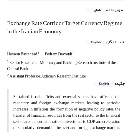
عنوان مقاله
English
Exchange Rate Corridor Target Currency Regime
in the Iranian Economy
نویسندگان
English
1
2
Hossein Bastanzad
Pedram Davoudi
1
Senior Researcher, Monetary and Banking Research Institute of the
Central Bank
2
Assistant Professor, Judiciary Research Institute
چکیده
English
Sustained fiscal deficits and external shocks have affected the
monetary and foreign exchange markets, leading to periodic
increases in inflation, the formation of negative policy rates, the
transfer of financial resources from the real sector to the financial
sector, a reduction in the ratio of investment to GDP, an acceleration
of speculative demand in the asset and foreign exchange markets,