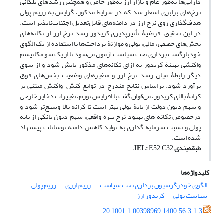
دارایی‌ها به‌طور عام و بازار ارز به‌طور خاص و همچنین رشدهای پلکانی
نرخ‌های برابری اسعار شد که در شرایط مذکور، گرایش به رژیم پولی
هدف‌گذاری روی نرخ ارز در دامنه‌های قابل‌تعدیل اجتناب‌ناپذیر است.
در این تحقیق، فرضیۀ تأثیرپذیری کریدور رشد نرخ ارز از تکانه‌های
بخش‌های حقیقی، مالی، پولی و موازنۀ پرداخت‌ها با استفاده از یک الگوی
خودبازگشت برداری تحت سیاست آزمون می‌شود تا از یک سو مکانیسم
واکنشی بهینۀ کریدور به ازای تکانه‌های مذکور پایش شود و از سوی
دیگر رابطۀ میان رشد نرخ ارز و متغیرهای وضعیت بخش‌های فوق
برآورد شود. براساس نتایج مندرج در توابع کنش-واکنش مبتنی بر
کرانۀ بالای کریدور، می‌ةوان گفت با افزایش تورم، تغییرات ذخایر خارجی
و سهم دیون دولت از پایۀ پولی بهتر است تا کرانه بالا وسیع‌تر شود و
درخصوص تکانه های بهبود نرخ بهره واقعی، سهم دیون بانکی از پایه
پولی و نسبت سرمایه گذاری به تولید کاهش دامنه نوسانات پیشنهاد
شده است.
طبقه‌بندی
E52, C32.
:
JEL
کلیدواژه‌ها
الگوی خودرگرسیون برداری تحت سیاست
رژیم ارزی
رژیم پولی
سیاست پولی
کریدور ارز
20.1001.1.00398969.1400.56.3.1.3