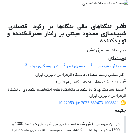
تأثیر تنگناهای مالی بنگاه‌ها بر رکود اقتصادی:
شبیه‌سازی محدود مبتنی بر رفتار مصرف‌کننده و
تولیدکننده
نوع مقاله : مقاله پژوهشی
نویسندگان
3
2
1
سمیرا آزاده رنجبر
حسین راغفر
کبری سنگری مهذب
1
کارشناس ارشد اقتصاد، دانشگاه الزهرا(س)، تهران، ایران
2
استاد دانشکده اقتصاد دانشگاه الزهرا (س)
3
محقق پسادکتری، گروه اقتصاد، دانشکده علوم اجتماعی و اقتصادی، دانشگاه
الزهرا(س)، تهران، ایران
10.22059/jte.2022.339473.1008621
چکیده
در این پژوهش تلاش شده است تا بررسی شود طی دو دهه 1380 و
1390 پندار خانوارها و بنگاه‌ها، نسبت به وضعیت اقتصادی زمانی­که آن­ها