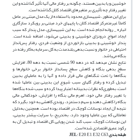
خوش­بین و یا بدبین هستند، چگونه بر رفتار مالی آن­ها تأثیر گذاشته و این
تغییر رفتار چه تأثیری بر متغیرهای اقتصاد کلان گذاشته است.
برای این منظور، شبیه­سازی محدود با استفاده از یک مدل مبتنی بر عامل
کاملاً غیرمتمرکز اقتصاد کلان با پایه­های خرد مبتنی بر رویکرد سازگاری
انباره _ روانه انجام شده است. به این شبیه­سازی، مدل پندار که سبب
ایجاد امواج درون­زای خوش­بینی و بدبینی می‌شود، اضافه شده است.
پندار خوش­بینی و بدبینی بازخوردی از وضعیت فردی، رفتار پس‌انداز
احتیاطی در خانوار و نسبت بدهی بلند‌مدت به کل سرمایه به‌کار رفته در
بنگاه می‌باشد.
نتایج نشان می­دهد که در دهه 90 شمسی نسبت به دهه 80، افزایش
سطح بدهی بنگاه و کاهش سطح پس­انداز خانوار برخی خانوارها و
بنگاه‌ها را تحت تنگناهای مالی قرار داده و آن­ها را به عامل­های بدبین
تبدیل کرده و رفتار گله­ای سبب شیوع این بدبینی بین عامل­ها شده
است، به‌طوری‌که نظرات بدبینانه اعتبار پیدا کرده و سبب شده بنگاه‌ها
با تغییر رفتار مالی خود، اهرم مالی بنگاه را افزایش، خودکفائی مالی
بنگاه را کاهش دهند و سهم دستمزد، روندی کاهشی به خود بگیرد که
نتیجه آن ایجاد نوسانات کوچک در اقتصاد بوده است. همچنین به‌دلیل
تعاملاتی که بین عامل­ها وجود دارد، به‌تدریج، با سرایت بیشتر بدبینی،
این نوسانات کوچک، سبب کند شدن پویایی کل اقتصاد و تبدیل آن به
رکود عمیق اقتصادی شده است.
طبقه ­بندی
: E20, E1, E32, C63
JEL