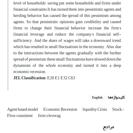
level of households’ saving put some households and firms under
financial constraints, It has turned them into pessimistic agents and
herding behavior has caused the spread of this pessimism among
agents. So that pessimistic opinions gain credibility and caused
firms to change their financial behavior, increase the firm's
financial leverage, and reduce the company's financial self-
sufficiency. And the share of wages will take a downward trend,
which has resulted in small fluctuations in the economy. Also, due
to the interactions between the agents, gradually, with the further
spread of pessimism, these small fluctuations have slowed down the
dynamism of the whole economy and turned it into a deep
economic recession.
JEL Classification
: E20, E1, E32, C63
کلیدواژه‌ها
English
Agent based model
Economic Recession
liquidity Crisis
Stock-
Flow consistent
firm’s leverag
مراجع