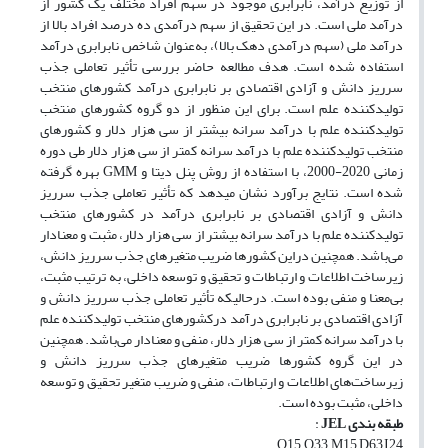
از توزیع درآمد، نابرابری موجود در سهم افراد مختلف یک کشور از
درآمد ملی است. در این تحقیق از سهم درآمدی ده درصد افراد بالا از
درآمد ملی (سهم درآمدی دهک بالا)، به‌عنوان شاخص نابرابری درآمد
استفاده شده‌ است. هدف مطالعه حاضر بررسی تأثیر تعاملی جذب
سرریز دانش و آزادی اقتصادی بر نابرابری درآمد کشورهای منتخب
تولیدکننده علم است. برای این منظور از دو گروه کشورهای منتخب
تولیدکننده علم با درآمد سرانه بیشتر از سی هزار دلار و کشورهای
منتخب تولیدکننده علم با درآمد سرانه کمتر از سی هزار دلار طی دوره
زمانی 2020-2000، با استفاده از روش پنل دیتا و GMM بهره گرفته
شده است. نتایج برآورد نشان می‎دهد که تأثیر تعاملی جذب سرریز
دانش و آزادی اقتصادی بر نابرابری درآمد در کشورهای منتخب
تولیدکننده علم با درآمد سرانه بیشتر از سی هزار دلار، مثبت و معنادار
می‌باشد. همچنین دراین کشورها ضریب متغیرهای جذب سرریز دانش،
زیرساخت‌ اطلاعات و ارتباطات و تحقیق و توسعه داخلی، به ترتیب مثبت،
بی‌معنا و منفی بوده است. درحالی‎که تأثیر تعاملی جذب سرریز دانش و
آزادی اقتصادی بر نابرابری درآمد درکشورهای منتخب تولیدکننده علم
با درآمد سرانه کمتر از سی هزار دلار، منفی و معنادار می‌باشد. همچنین
در این گروه کشورها ضریب متغیرهای جذب سرریز دانش و
زیرساخت‌های اطلاعات و ارتباطات، منفی و ضریب متغیر تحقیق و توسعه
داخلی، مثبت بوده است.
طبقه
بندی
JEL
:
O15, O33, M15 D63,I24