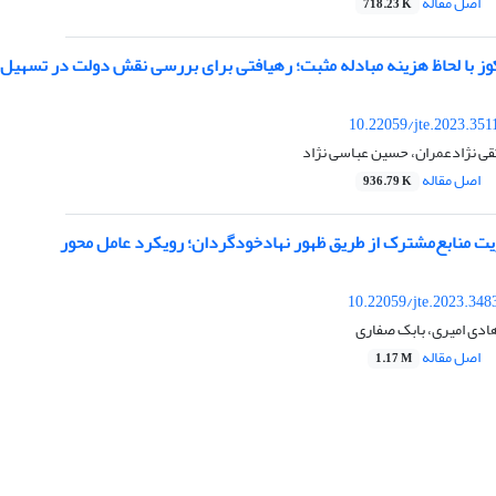
اصل مقاله
718.23 K
ز با لحاظ هزینه مبادله مثبت؛ رهیافتی برای بررسی نقش دولت در تسهیل م
10.22059/jte.2023.35
قی نژادعمران، حسین عباسی نژاد
اصل مقاله
936.79 K
ت منابع‌مشترک از طریق ظهور نهاد‌خودگردان؛ رویکرد عامل محور
10.22059/jte.2023.348
ادی امیری، بابک صفاری
اصل مقاله
1.17 M