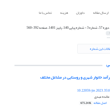
ارسال مقاله
داوران
هزینه
تماس با ما
دوره 57، شماره 3 - شماره پیاپی 140، پاییز 1401، صفحه 392-560
الات این شماره
ی
رآمد خانوار شهری و روستایی در مشاغل مختلف
10.22059/jte.2023.351
مائده عبدی
اصل مقاله
675.24 K