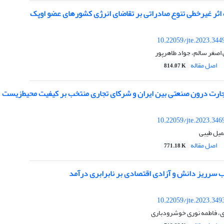
اثر غیرخطی تنوع صادراتی بر تقاضای انرژی کشورهای عضو اوپک
10.22059/jte.2023.344
اصغر سالم، جواد طاهرپور
اصل مقاله
814.07 K
تجارت درون صنعتی بین ایران و شرکای تجاری منتخب بر کیفیت محیط‌‌زیست
10.22059/jte.2023.346
میل طیبی
اصل مقاله
771.18 K
ب سرریز دانش و آزادی اقتصادی بر نابرابری درآمد
10.22059/jte.2023.349
ی، فاطمه نوری خوشرودباری