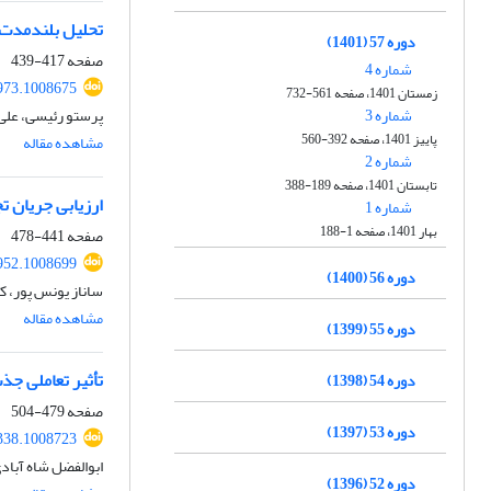
تحلیل بلندمدت 
دوره 57 (1401)
صفحه
417-439
شماره 4
973.1008675
زمستان 1401، صفحه 561-732
شماره 3
پرستو رئیسی، علی 
پاییز 1401، صفحه 392-560
مشاهده مقاله
شماره 2
تابستان 1401، صفحه 189-388
ارزیابی جریان 
شماره 1
بهار 1401، صفحه 1-188
صفحه
441-478
952.1008699
دوره 56 (1400)
ساناز یونس پور، ک
مشاهده مقاله
دوره 55 (1399)
تأثیر تعاملی جذ
دوره 54 (1398)
صفحه
479-504
دوره 53 (1397)
338.1008723
ابوالفضل شاه آباد
دوره 52 (1396)