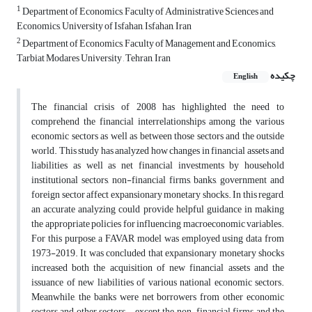
1
Department of Economics, Faculty of Administrative Sciences and
Economics, University of Isfahan, Isfahan, Iran
2
Department of Economics, Faculty of Management and Economics,
Tarbiat Modares University , Tehran, Iran
چکیده
English
The financial crisis of 2008 has highlighted the need to
comprehend the financial interrelationships among the various
economic sectors as well as between those sectors and the outside
world. This study has analyzed how changes in financial assets and
liabilities as well as net financial investments by household
institutional sectors, non-financial firms, banks, government and
foreign sector affect expansionary monetary shocks. In this regard,
an accurate analyzing could provide helpful guidance in making
the appropriate policies for influencing macroeconomic variables.
For this purpose, a FAVAR model was employed using data from
1973-2019. It was concluded that expansionary monetary shocks
increased both the acquisition of new financial assets and the
issuance of new liabilities of various national economic sectors.
Meanwhile, the banks were net borrowers from other economic
sectors and other sectors - except the non-financial firms and the