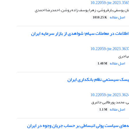
10.22059/jte.2023.356
مان یوسفی بارفروشی، زهرا یوسف زاده روشن، احمدرضا احمدی
اصل مقاله
1010.25 K
اعات در معاملات سهام؛ شواهدی از بازار سرمایه ایران
10.22059/jte.2023.363
مهاجری
اصل مقاله
1.48 M
ریسک سیستمی نظام بانکداری ایران
10.22059/jte.2023.362
ی، محمد پورطالبی جاغرق
اصل مقاله
1.1 M
نه‌های سیاست پولی انبساطی بر حساب جریان وجوه در ایران