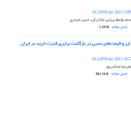
10.22059/jte.2023.358
حمد واعظ برزانی، لیلا ترکی، حسن حیدری
اصل مقاله
1.59 M
رز و قیمت‌های نسبی در بازگشت برابری قدرت خرید در ایران
10.22059/jte.2023.367
لیرضا مباشرپور
اصل مقاله
862.16 K