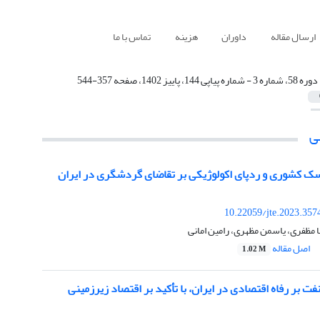
ارسال مقاله
داوران
هزینه
تماس با ما
دوره 58، شماره 3 - شماره پیاپی 144، پاییز 1402، صفحه 357-544
ی
سک کشوری و ردپای اکولوژیکی بر تقاضای گردشگری در ایران
10.22059/jte.2023.357
ا مظفری، یاسمن مظهری، رامین امانی
اصل مقاله
1.02 M
فت بر رفاه اقتصادی در ایران، با تأکید بر اقتصاد زیرزمینی