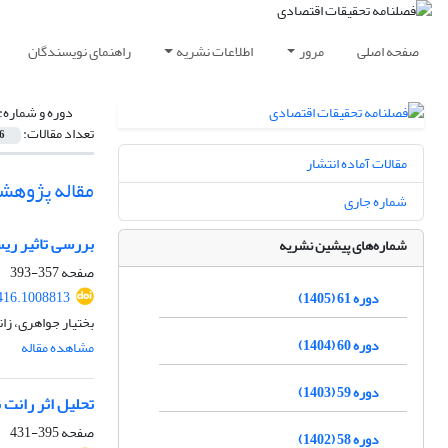
صفحه اصلی
مرور
اطلاعات نشریه
راهنمای نویسندگان
دوره و شماره:
تعداد مقالات:
6
مقالات آماده انتشار
مقاله پژوهش
شماره جاری
بررسی تاثیر ری
شماره‌های پیشین نشریه
صفحه
357-393
416.1008813
دوره 61 (1405)
بختیار جواهری، زان
دوره 60 (1404)
مشاهده مقاله
دوره 59 (1403)
تحلیل اثر رانت ن
صفحه
395-431
دوره 58 (1402)