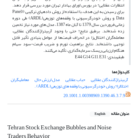
انتظارات عقلایی? در بورس اوراق بهادار تهران مورد بررسی قرار دهد.
برای رسیدن به این هدف، با استفاده از روش داده‎های ترکیبی ((Panel
Data و روش خودرگرسیونی با وقفه‌های توزیعی(ARDL) طی دوره
زمانی فروردین سال 1379 تا آبان ماه 1387، مدل های مورد نیاز تخمین
زده شده‌اند. برطبق نتایج? حتی با وجود آربیتراژ‌کنندگان عقلایی،
معامله‌گران اختلال‌زا در انحراف قیمت‌ها از عوامل بنیادی تأثیر قابل
توجهی داشته‌اند. نتایج براهمیت تورم و ضریب قیمت-سود سهام
هنگام ارزیابی ریسک سرمایه‌گذاری، تأکید می‌کنند.
طبقه‎بندی: E44, G14, G11, E31
کلیدواژه‌ها
آربیتراژکنندگان عقلایی
حباب عقلایی
مدل ارزش حال
معامله‎گران
اختلال‎زا? روش خودرگرسیونی با وقفه های توزیعی(ARDL) .
20.1001.1.00398969.1390.46.3.7.9
عنوان مقاله
English
Tehran Stock Exchange Bubbles and Noise
Traders Behavior