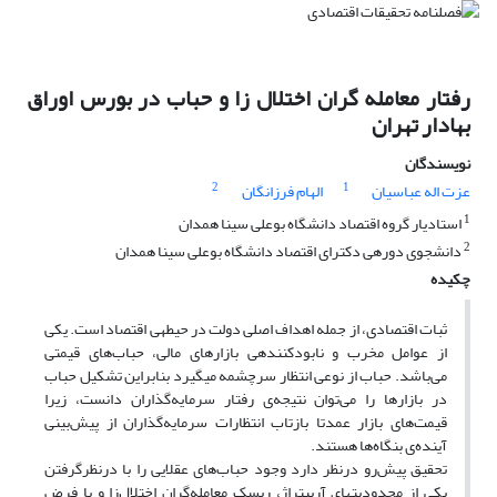
رفتار معامله گران اختلال زا و حباب در بورس اوراق
بهادار تهران
نویسندگان
2
1
عزت اله عباسیان
الهام فرزانگان
1
استادیار گروه اقتصاد دانشگاه بوعلی سینا همدان
2
دانشجوی دوره‎ی دکترای اقتصاد دانشگاه بوعلی سینا همدان
چکیده
ثبات اقتصادی، از جمله اهداف اصلی دولت در حیطه‎ی اقتصاد است. یکی
از عوامل مخرب و نابودکننده‎ی بازارهای مالی، حباب‌های قیمتی
می‌باشد. حباب از نوعی انتظار سرچشمه می‎گیرد بنابراین تشکیل حباب
در بازارها را می‌توان نتیجه‌ی رفتار سرمایه‌گذاران دانست، زیرا
قیمت‌های بازار عمدتا بازتاب انتظارات سرمایه‌گذاران از پیش‌بینی
آینده‌ی بنگاه‌ها هستند.
تحقیق پیش‌رو درنظر دارد وجود حباب‌های عقلایی را با درنظر‌گرفتن
یکی از محدودیت‎های آربیتراژ، ریسک معامله‌گران اختلال‌زا و با فرض