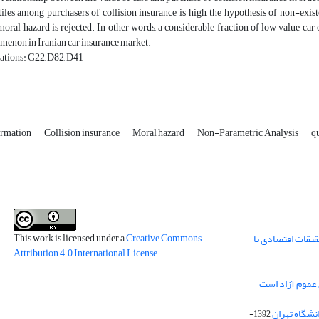
iles among purchasers of collision insurance is high, the hypothesis of non-exis
moral hazard is rejected. In other words, a considerable fraction of low value ca
menon in Iranian car insurance market.
ations: G22, D82, D41
ormation
Collision insurance
Moral hazard
Non-Parametric Analysis
q
This work is licensed under a
Creative Commons
قیقات اقتصادی با
Attribution 4.0 International License
.
 عموم آزاد است
انشگاه تهران
1392-