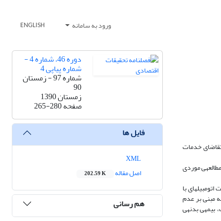
ورود به سامانه
ENGLISH
دوره 46، شماره 4 -
شماره پیاپی 4
شماره 97 - زمستان
90
زمستان 1390
صفحه
265-280
فایل ها
ه بر شرکت بیمه‎ی خسارت وارد کند و هزینه‎های شرکت را افزایش دهد. چنان‎چه پس از تقاضای خدمات
XML
درمطالعه‎ی حاضر ابتدا ادبیات مخاطره‎ی اخلاقی مورد بررسی قرار گرفته و سپس وجود مخاطره‎ی اخلاقی در بازار بیمه‎ی اتومبیل شرکت سهامی بیمه‎ی ایران به عنوان یک مطالعه‎ی موردی
اصل مقاله
202.59 K
روش مورد استفاده به منظورآزمون وجود مخاطره‎ی اخلاقی در مقاله ،بررسی رابطه‎ی بین ارزش اتومبیل‎های بیمه شده وخرید بیمه‎ی بدنه اتومبیل می‎باشد. چنان‎چه نسبت اتومبیل‎های با
اران بیمه‎ی بدنه زیاد باشد، فرضیه‎ی عدم وجود مخاطره‎ی اخلاقی رد می‎شود. طبق یافته‎های تحقیق، فرضیه‎ی مقاله مبنی بر عدم
هم رسانی
وجود پدیده‎ی مخاطره‎ی اخلاقی در بازار بیمه‎ی اتومبیل رد شده است. به عبارت دیگر در بازار بیمه‎ی اتومبیل ایران درصد بالایی از بیمه‎گذاران اتومبیل‎های کم قیمت، بیمه‎ی بدنه‎ی