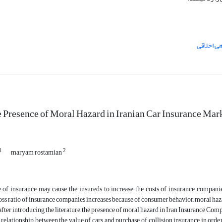
قی
he Presence of Moral Hazard in Iranian Car Insurance Ma
1
2
maryam rostamian
of insurance may cause the insureds to increase the costs of insurance companies
 loss ratio of insurance companies increases because of consumer behavior, moral haz
, after introducing the literature, the presence of moral hazard in Iran Insurance Co
 relationship between the value of cars and purchase of collision insurance in order 