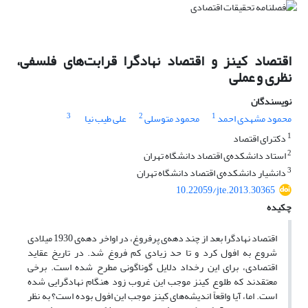
اقتصاد کینز و اقتصاد نهادگرا قرابت‌های فلسفی،
نظری و عملی
نویسندگان
3
2
1
محمود مشهدی احمد
محمود متوسلی
علی طیب نیا
1
دکترای اقتصاد
2
استاد دانشکده‌ی اقتصاد دانشگاه تهران
3
دانش‍یار دانشکده‌ی اقتصاد دانشگاه تهران
10.22059/jte.2013.30365
چکیده
اقتصاد نهادگرا بعد از چند دهه‌ی پرفروغ، در اواخر دهه‌ی 1930 میلادی
شروع به افول کرد و تا حد زیادی کم فروغ شد. در تاریخ عقاید
اقتصادی، برای این رخداد دلایل گوناگونی مطرح شده است. برخی
معتقدند که طلوع کینز موجب این غروب زود هنگام نهادگرایی شده
است. اما، آیا واقعاً اندیشه‌های کینز موجب این افول بوده است؟ به نظر