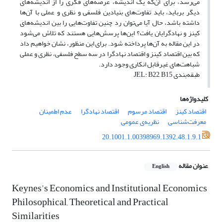
می‌رسد، برای آن‌که یک اندیشه، عرصه‌های فکری را از اندیشه‌های
دیگر برباید، باید تفاوت‌های بنیادین فلسفی و نظری و عملی با آن‌ها
داشته باشد، حال آیا می‌توان رد چنین تفاوت‌هایی را بین اندیشه‌های
کینز و نهادگرایان یافت؟ این‌ها پرسش‌هایی هستند که تلاش می‌شود
در این مقاله به آن‌ها پرداخته شود. برای این منظور، نشان خواهیم داد
که بین اقتصاد کینز و اقتصاد نهادگرا در سه سطح فلسفی، نظری و عملی
شباهت‌های غیرقابل انکاری وجود دارد.
طبقه‌بندی JEL: B22, B15
کلیدواژه‌ها
اقتصاد کینز
اقتصاد مرسوم
اقتصاد نهادگرا
عدم اطمینان
معرفت‌شناسی
نظریه‌ی عمومی
20.1001.1.00398969.1392.48.1.9.1
عنوان مقاله
English
Keynes's Economics and Institutional Economics
Philosophical, Theoretical and Practical
Similarities