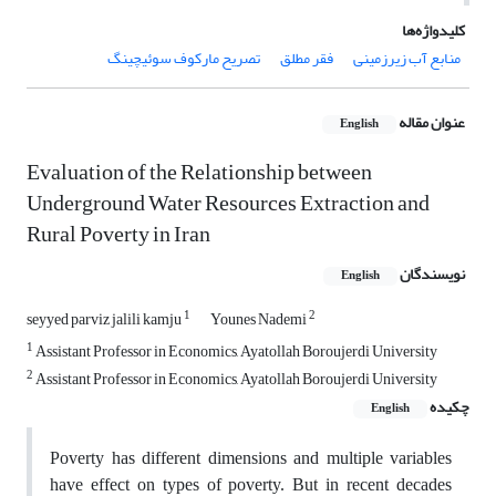
کلیدواژه‌ها
منابع آب زیرزمینی
فقر مطلق
تصریح مارکوف سوئیچینگ
عنوان مقاله
English
Evaluation of the Relationship between
Underground Water Resources Extraction and
Rural Poverty in Iran
نویسندگان
English
1
2
seyyed parviz jalili kamju
Younes Nademi
1
Assistant Professor in Economics, Ayatollah Boroujerdi University
2
Assistant Professor in Economics, Ayatollah Boroujerdi University
چکیده
English
Poverty has different dimensions and multiple variables
have effect on types of poverty. But in recent decades