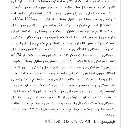
محیط‌زیست، در مراحل گذار کشورها به توسعه‌یافتگی، تحلیل و ارزیابی
تأثیر متغیرهای محیط زیستی مانند آب بر فقر مورد توجه قرار گرفته
است. هدف اصلی این پژوهش ارزیابی تأثیر استخراج منابع آب
زیرزمینی بر فقر مطلق در مناطق روستایی ایران در دوره 1393-1364 با
استفاده از تصریح مارکوف سوئیچینگ و تصریح دو رژیمی فقر مطلق
می‏باشد. نتایج برآورد مدل نشان داده که فقر روستایی در اقتصاد ایران
دارای دو رژیم فقر پایین و بالا است که رژیم فقر پایین ماندگاری بیشتری
نسبت به رژیم فقر بالا دارد. هم‏چنین استخراج منابع زیرزمینی آب در
رژیم فقر روستایی بالا، تأثیری غیرخطی و آستانه‌ای بر شاخص فقر مطلق
روستایی دارد. به عبارت دیگر تا زمانی که این شاخص کمتر از 46/74
باشد، افزایش آن توانسته است موجب کاهش فقر مطلق روستایی شود،
اما پس از افزایش بی‌رویه استخراج منابع آب زیرزمینی و عبور از حد
آستانه فوق، افزایش استخراج منابع زیرزمینی آب موجب افزایش فقر
مطلق روستایی می‌شود. این نتایج نشان می‌دهد که منابع آب زیرزمینی
باید مبتنی بر یک مسیر بهینه استخراج بلندمدت به منظور نیل به
توسعه پایدار، مورد بهره‌برداری قرار گیرد. به این ترتیب پیشنهاد
می‌شود که به منظور جلوگیری از تله فقر محیط‌زیستی در مناطق
روستایی، کیفیت حکمرانی آب و نحوه دسترسی به منابع آب در قالب
یک سیستم مدیریت جامع منابع آب در حوضه‌های تحت تنش فقر مطلق،
اجرا شود.
طبقه­بندی
:
JEL
L95, Q25, N57, P28, I32