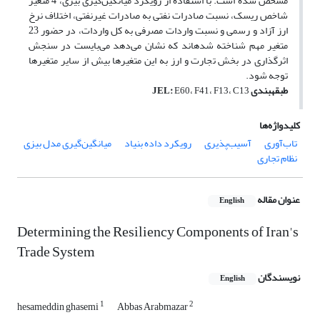
مشخص شده است. با استفاده از رویکرد میانگین‌گیری بیزی، 4 متغیر
شاخص ریسک، نسبت صادرات نفتی به صادرات غیرنفتی، اختلاف نرخ
ارز آزاد و رسمی و نسبت واردات مصرفی به کل واردات، در حضور 23
متغیر مهم شناخته شده‏اند که نشان می‌دهد می‌بایست در سنجش
اثرگذاری در بخش تجارت و ارز به این متغیرها بیش از سایر متغیرها
توجه شود.
طبقه‏بندی
،
،
،
:
JEL
E60
F41
F13
C13
کلیدواژه‌ها
تاب‌آوری
آسیب‌پذیری
رویکرد داده بنیاد
میانگین‌گیری مدل بیزی
نظام تجاری
عنوان مقاله
English
Determining the Resiliency Components of Iran's
Trade System
نویسندگان
English
1
2
hesameddin ghasemi
Abbas Arabmazar