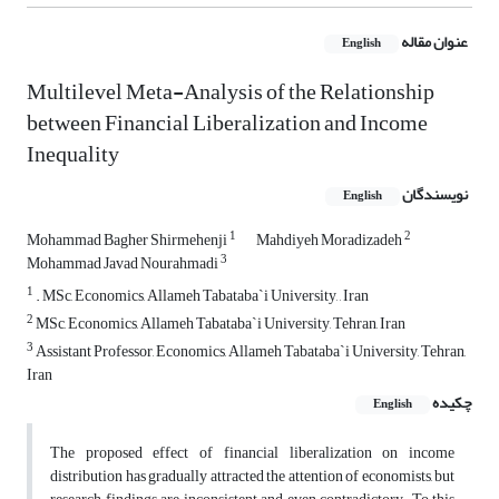
عنوان مقاله
English
Multilevel Meta-Analysis of the Relationship
between Financial Liberalization and Income
Inequality
نویسندگان
English
1
2
Mohammad Bagher Shirmehenji
Mahdiyeh Moradizadeh
3
Mohammad Javad Nourahmadi
1
. MSc, Economics, Allameh Tabataba`i University, , Iran
2
MSc, Economics, Allameh Tabataba`i University, Tehran, Iran
3
Assistant Professor, Economics, Allameh Tabataba`i University, Tehran,
Iran
چکیده
English
The proposed effect of financial liberalization on income
distribution has gradually attracted the attention of economists, but