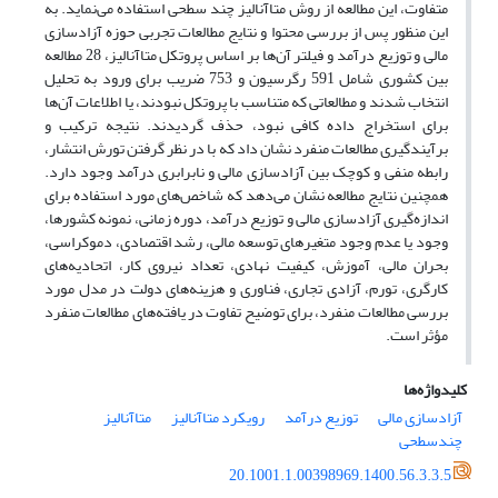
متفاوت، این مطالعه از روش متاآنالیز چند سطحی استفاده می‌نماید. به
این منظور پس از بررسی محتوا و نتایج مطالعات تجربی حوزه آزادسازی
مالی و توزیع درآمد و فیلتر آن‌ها بر اساس پروتکل متاآنالیز، 28 مطالعه
بین کشوری شامل 591 رگرسیون و 753 ضریب برای ورود به تحلیل
انتخاب شدند و مطالعاتی که متناسب با پروتکل نبودند، یا اطلاعات آن‌ها
برای استخراج داده کافی نبود، حذف گردیدند. نتیجه ترکیب و
برآیندگیری مطالعات منفرد نشان داد که با در نظر گرفتن تورش انتشار،
رابطه منفی و کوچک بین آزادسازی مالی و نابرابری درآمد وجود دارد.
همچنین نتایج مطالعه نشان می‌دهد که شاخص‌های مورد استفاده برای
اندازه‌گیری آزادسازی مالی و توزیع درآمد، دوره زمانی، نمونه کشورها،
وجود یا عدم وجود متغیرهای توسعه مالی، رشد اقتصادی، دموکراسی،
بحران مالی، آموزش، کیفیت نهادی، تعداد نیروی کار، اتحادیه‌های
کارگری، تورم، آزادی تجاری، فناوری و هزینه‌های دولت در مدل مورد
بررسی مطالعات منفرد، برای توضیح تفاوت در یافته‌های مطالعات منفرد
مؤثر است.
کلیدواژه‌ها
آزادسازی مالی
توزیع درآمد
رویکرد متاآنالیز
متاآنالیز
چندسطحی
20.1001.1.00398969.1400.56.3.3.5