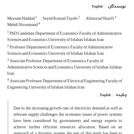
نویسندگان
English
1
2
3
Meysam Haddad
Seyed Komail Tayebi
Alimorad Sharifi
4
Mehdi Niroomand
1
PhD Candidate, Department of Economics, Faculty of Administrative
Sciences and Economics, University of Isfahan, Isfahan, Iran
2
Professor, Department of Economics, Faculty of Administrative
Sciences and Economics, University of Isfahan, Isfahan, Iran
3
Associate Professor, Department of Economics, Faculty of
Administrative Sciences and Economics, University of Isfahan, Isfahan,
Iran
4
Associate Professor, Department of Electrical Engineering, Faculty of
Engineering, University of Isfahan, Isfahan, Iran
چکیده
English
Due to the increasing growth rate of electricity demand as well as
relevant supply challenges, the economic issues of power systems
have been considered by governments and energy experts to
achieve further efficient resources allocation. Based on an
approach of a dynamic system, the aim of this study has been to