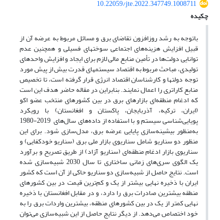
10.22059/jte.2022.347749.1008711
چکیده
باتوجه به رشد روزافزون تقاضای برق و مسائل مربوط به عرضه آن از
قبیل افزایش هزینه‌‌های اجتماعی سوخت­های فسیلی و همچنین عدم
توانایی دولت‌ها در تأمین منابع مالی لازم برای ایجاد و افزایش واحدهای
تولیدی، مباحث مربوط به اقتصاد سیستم­های قدرت بیش از پیش مورد
توجه دولت­ها و کارشناسان اقتصاد انرژی قرار گرفته ­است، تا تخصیص
منابع کاراتری را اعمال نمایند. بنابراین در مقاله حاضر هدف این است
که ادغام منطقه‌ای بازارهای برق در بین کشورهای منتخب عضو اکو
(ایران، ترکیه، آذربایجان، پاکستان و افغانستان) با رویکرد
پویایی‌شناسی سیستم و با استفاده از داده‌های سال‌های 2019-1980
به‌منظور بیشینه‌سازی پایایی عرضه برق، مدل‌سازی شود. برای این
منظور دو سناریو شامل سناریوی بازار ملی برق (سناریو خودکفایی) و
سناریوی بازار ادغام منطقه‌ای (سناریو آزاد) از طریق تصریح و برآورد
یک الگوی سری‌های زمانی ساختاری تا سال 2030 شبیه‌سازی شده
است. نتایج حاصل از شبیه‌سازی دو سناریو حاکی از آن است که کشور
ایران با ذخیره ‌نهایی بیشتر از یک و کم‌ترین‌ قیمت در بین کشورهای
منطقه بیشترین صادرات برق را دارد، و در مقابل افغانستان با ذخیره
‌نهایی کمتر از یک در بین کشورهای منطقه، بیشترین واردات برق را به
خود اختصاص می‌دهد. از دیگر نتایج حاصل از این شبیه‌سازی می‌توان