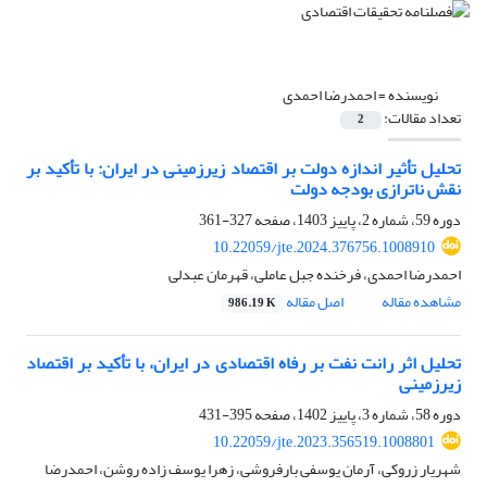
نویسنده =
احمدرضا احمدی
تعداد مقالات:
2
تحلیل تأثیر اندازه دولت بر اقتصاد زیرزمینی در ایران: با تأکید بر
نقش ناترازی بودجه دولت
دوره 59، شماره 2، پاییز 1403، صفحه
327-361
10.22059/jte.2024.376756.1008910
احمدرضا احمدی، فرخنده جبل عاملی، قهرمان عبدلی
مشاهده مقاله
اصل مقاله
986.19 K
تحلیل اثر رانت نفت بر رفاه اقتصادی در ایران، با تأکید بر اقتصاد
زیرزمینی
دوره 58، شماره 3، پاییز 1402، صفحه
395-431
10.22059/jte.2023.356519.1008801
شهریار زروکی، آرمان یوسفی بارفروشی، زهرا یوسف زاده روشن، احمدرضا