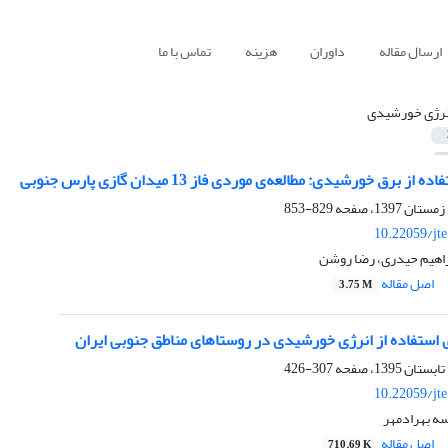
ارسال مقاله
داوران
هزینه
تماس با ما
نرژی خورشیدی
ز برق خورشیدی: مطالعه‌ی موردی فاز 13 میدان گازی پارس جنوبی
829-853
10.22059/jt
راهیم حیدری، رضا روشن
اصل مقاله
3.75 M
 استفاده از انرژی خورشیدی در روستاهای مناطق جنوبی ایران
307-426
10.22059/jt
سه بهرادمهر
اصل مقاله
710.69 K