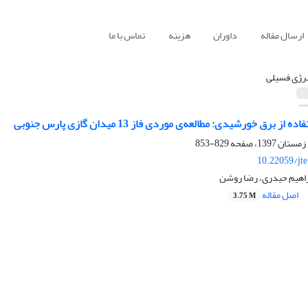
ارسال مقاله
داوران
هزینه
تماس با ما
نرژی فسیلی
ز برق خورشیدی: مطالعه‌ی موردی فاز 13 میدان گازی پارس جنوبی
829-853
10.22059/jt
راهیم حیدری، رضا روشن
اصل مقاله
3.75 M