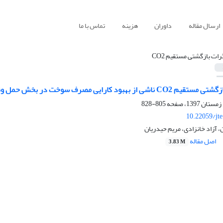
ارسال مقاله
داوران
هزینه
تماس با ما
ثرات بازگشتی مستقیم CO2
کارایی مصرف سوخت در بخش حمل ونقل استان های ایران
805-828
10.22059/jt
 آزاد خانزادی، مریم حیدریان
اصل مقاله
3.83 M