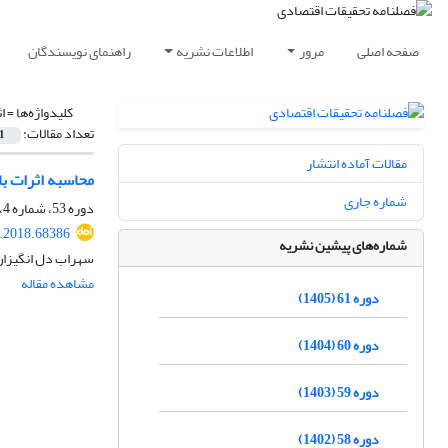
صفحه اصلی
مرور
اطلاعات نشریه
راهنمای نویسندگان
کلیدواژه‌ها =
ا
تعداد مقالات:
1
مقالات آماده انتشار
محاسبه اثرات بازگشتی مستقیم CO2 ناشی از بهبود 
شماره جاری
دوره 53، شماره 4، زمستان 1397، صفحه
e.2018.68386
شماره‌های پیشین نشریه
سهراب دل انگیزان،
مشاهده مقاله
دوره 61 (1405)
دوره 60 (1404)
دوره 59 (1403)
دوره 58 (1402)