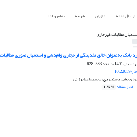
ارسال مقاله
داوران
هزینه
تماس با ما
ستمهال مطالبات غیرجاری
د بانک به‌عنوان خالق نقدینگی از مجاری وام‌دهی و استمهال صوری مطالبات غی
583-628
10.22059/jt
ول بخشی دستجردی، محمد واعظ برزانی
اصل مقاله
1.25 M