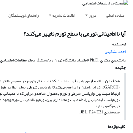
صفحه اصلی
مرور
اطلاعات نشریه
راهنمای نویسندگان
آیا نااطمینانی تورمی با سطح تورم تغییر می‌کند؟
نویسنده
احمد تشکینی
دانشجوی دکتری (Ph.D) اقتصاد دانشگاه تهران و پژوهشگر دفتر مطالعات اقتصادی
چکیده
هدف این مطالعه آزمون این فرضیه است که نااطمینانی تورم در سطوح بالاتر 
(GARCH)، که این امکان را فراهم می‌کند تا واریانس شرطی جمله خطا در ط
ارتباط مثبت بین واریانس شرطی و تورم به‌عنوان شاهدی بر این‌که نااطمینانی ت
تورم است (به‌عبارتی رابطه مثبت و معناداری بین تورم و نااطمینانی تورم وجود
تورم گام بردارد.
طبقه‌بندی JEL: P24, E31.
کلیدواژه‌ها