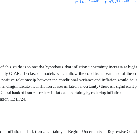
ه
نااطمینانی تورم
نااطمینانی رژیم
f this study is to test the hypothesis that inflation uncertainty increase at high
ticity (GARCH) class of models, which allow the conditional variance of the err
a positive relationship between the conditional variance and inflation would be in
r findings indicate that inflation causes inflation uncertainty (there is a significan
, Central bank of Iran can reduce inflation uncertainty by reducing inflation.
ation: E31, P24.
o
Inflation
Inflation Uncertainty
Regime Uncertainty
Regressive Cond