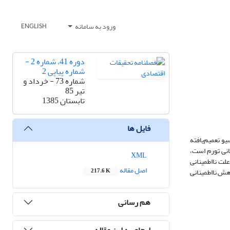
ورود به سامانه
ENGLISH
دوره 41، شماره 2 -
شماره پیاپی 2
شماره 73 - خرداد و
تیر 85
تابستان 1385
فایل ها
و تعمیم‌یافته
نانی تورم است،
XML
علت نااطمینانی
اصل مقاله
اهش نااطمینانی
217.6 K
هم رسانی
ارجاع به این مقاله