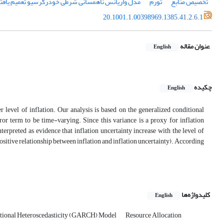
تخصیص منابع
تورم
مدل واریانس ناهمسانی شرطی خودرگرسیو تعمیم یافت
20.1001.1.00398969.1385.41.2.6.1
عنوان مقاله
English
چکیده
English
er level of inflation. Our analysis is based on the generalized conditional
or term to be time-varying. Since this variance is a proxy for inflation
terpreted as evidence that inflation uncertainty increase with the level of
t positive relationship between inflation and inflation uncertainty). According
کلیدواژه‌ها
English
itional Heteroscedasticity (GARCH) Model
Resource Allocation