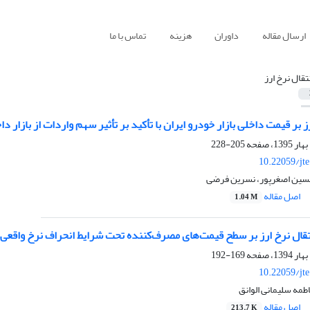
ارسال مقاله
داوران
هزینه
تماس با ما
نتقال نرخ ارز
رز بر قیمت داخلی بازار خودرو ایران با تأکید بر تأثیر سهم واردات از بازار دا
205-228
10.22059/jt
حسین اصغرپور، نسرین فرضی
اصل مقاله
1.04 M
ال نرخ ارز بر سطح قیمت‌های‌ مصرف‌کننده تحت شرایط انحراف نرخ واقعی ا
169-192
10.22059/jt
طمه سلیمانی الوانق
اصل مقاله
213.7 K