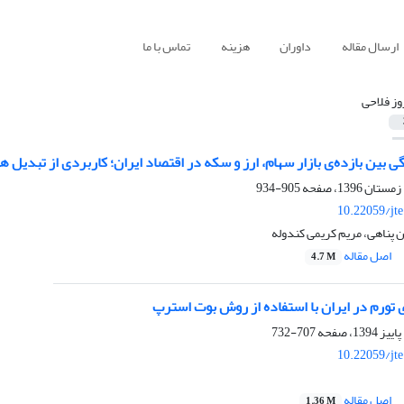
ارسال مقاله
داوران
هزینه
تماس با ما
وز فلاحی
بین بازده‌ی بازار سهام، ارز و سکه در اقتصاد ایران؛ کاربردی از تبدیل 
905-934
10.22059/jt
 پناهی، مریم کریمی کندوله
اصل مقاله
4.7 M
تورم در ایران با استفاده از روش بوت‏ استرپ
707-732
10.22059/jt
اصل مقاله
1.36 M