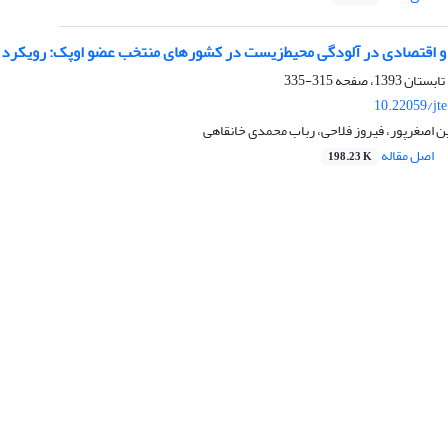
اقتصادی در آلودگی محیط‌زیست در کشورهای منتخب عضو اوپک: رویکرد هم‌انباشتگی و حداقل
315-335
10.22059/jt
 اصغرپور، فیروز فلاحی، رباب محمدی خانقاهی
اصل مقاله
198.23 K