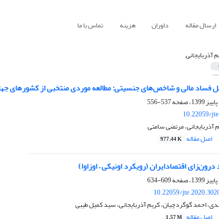
ارسال مقاله
داوران
هزینه
تماس با ما
م آذربایجانی
بل فساد مالی و شاخص‌های جنسیتی: مطالعه موردی منتخبی از کشورهای جه
537-556
10.22059/jt
 آذربایجانی، مرتضی سامتی
اصل مقاله
977.44 K
رون‌زای اقتصادایران (رویکرد اونیکی – اوزاوا)
609-634
10.22059/jte.2020.302
ی، احمد گوگردچیان، کریم آذربایجانی، سید کمیل طیبی
اصل مقاله
1.57 M