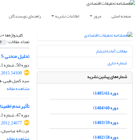
صفحه اصلی
مرور
اطلاعات نشریه
راهنمای نویسندگان
کلیدواژه‌ها =
ن
تعداد مقالات:
3
مقالات آماده انتشار
تحلیل منحنی S در روابط دوجانبة تجاری ایران و شرکای عمدة تجاری (1371 ـ 1390)
شماره جاری
دوره 50، شماره 1، بهار 1394، صفحه
e.2015.54100
شماره‌های پیشین نشریه
سید کمیل طیبی، ه
مشاهده مقاله
دوره 61 (1405)
تأثیرعدم اطمینا
دوره 60 (1404)
دوره 47، شماره 1، بهار 1391، صفحه
دوره 59 (1403)
e.2012.24677
عزت اله عباسیان، 
دوره 58 (1402)
مشاهده مقاله