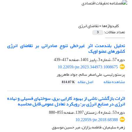
کلیدواژه‌ها =
تقاضای انرژی
تعداد مقالات:
3
تحلیل بلندمدت اثر غیرخطی تنوع صادراتی بر تقاضای انرژی
کشورهای عضو اوپک
دوره 57، شماره 3، پاییز 1401، صفحه
417-439
10.22059/jte.2023.344973.1008675
پرستو رئیسی، علی اصغر سالم، جواد طاهرپور
مشاهده مقاله
اصل مقاله
814.07 K
اثرات بازگشتی ناشی از بهبود کارایی برق، سوختهای فسیلی و نهاده
انرژی در صنایع انرژی بر: رویکرد تعادل عمومی قابل محاسبه
دوره 53، شماره 4، زمستان 1397، صفحه
855-880
10.22059/jte.2018.68388
زهره سلیمیان، فاطمه بزازان، میر حسین موسوی