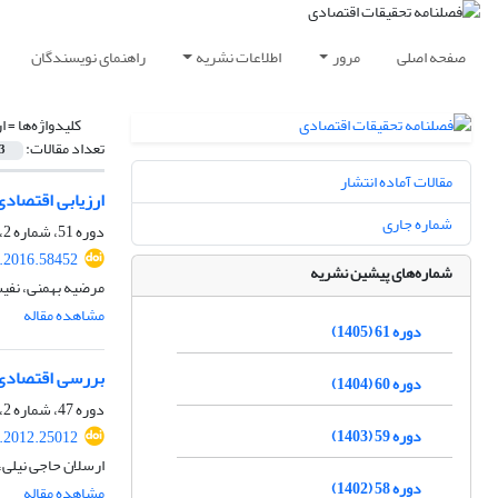
صفحه اصلی
مرور
اطلاعات نشریه
راهنمای نویسندگان
کلیدواژه‌ها =
ا
تعداد مقالات:
3
مقالات آماده انتشار
ارزیابی اقتصادی
شماره جاری
دوره 51، شماره 2، تابستان 1395، صفحه
e.2016.58452
شماره‌های پیشین نشریه
مرضیه بهمنی، نفی
مشاهده مقاله
دوره 61 (1405)
بررسی اقتصادی هزینه‎ی آلودگی ناشی از سوخت خودروها در طرح ملی CNG با
دوره 60 (1404)
دوره 47، شماره 2، پاییز 1391، صفحه
دوره 59 (1403)
e.2012.25012
ارسلان حاجی نیلی
دوره 58 (1402)
مشاهده مقاله