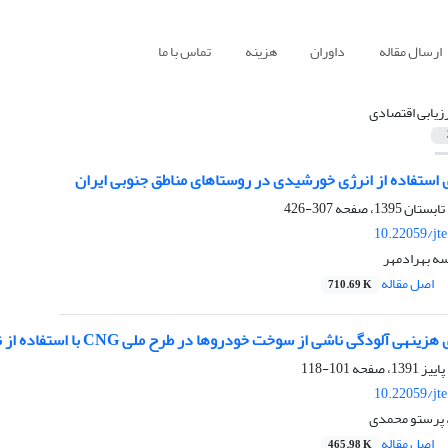
ارسال مقاله
داوران
هزینه
تماس با ما
رزیابی اقتصادی
 استفاده از انرژی خورشیدی در روستاهای مناطق جنوبی ایران
307-426
10.22059/jt
سه بهرادمهر
اصل مقاله
710.69 K
 استفاده از نظریه‎ی کنترل بهینه
101-118
10.22059/jt
، پرستو محمدی
اصل مقاله
465.98 K