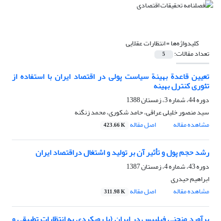
کلیدواژه‌ها =
انتظارات عقلایی
تعداد مقالات:
5
تعیین قاعدة بهینة سیاست پولی در اقتصاد ایران با استفاده از
تئوری کنترل بهینه
دوره 44، شماره 3، زمستان 1388
سید منصور خلیلی عراقی، حامد شکوری، محمد زنگنه
مشاهده مقاله
اصل مقاله
423.66 K
رشد حجم پول و تأثیر آن بر تولید و اشتغال دراقتصاد ایران
دوره 43، شماره 4، زمستان 1387
ابراهیم حیدری
مشاهده مقاله
اصل مقاله
311.98 K
برآورد منحنی فیلیپس در ایران (با رویکردی به انتظارات تطبیقی و