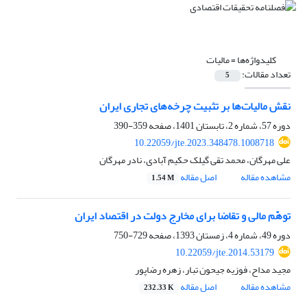
کلیدواژه‌ها =
مالیات
تعداد مقالات:
5
نقش مالیات‌ها بر تثبیت چرخه‌های تجاری ایران
دوره 57، شماره 2، تابستان 1401، صفحه
359-390
10.22059/jte.2023.348478.1008718
علی مهرگان، محمد تقی گیلک حکیم آبادی، نادر مهرگان
مشاهده مقاله
اصل مقاله
1.54 M
توهّم مالی و تقاضا برای مخارج دولت در اقتصاد ایران
دوره 49، شماره 4، زمستان 1393، صفحه
729-750
10.22059/jte.2014.53179
مجید مداح، فوزیه جیحون تبار، زهره رضاپور
مشاهده مقاله
اصل مقاله
232.33 K