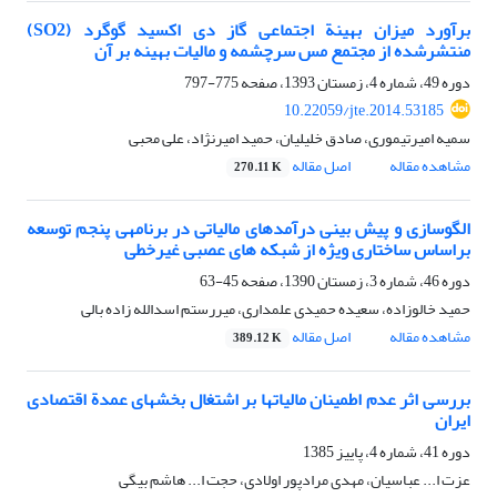
برآورد میزان بهینة اجتماعی گاز دی اکسید گوگرد (SO2)
منتشر‌شده از مجتمع مس سرچشمه و مالیات بهینه بر آن
دوره 49، شماره 4، زمستان 1393، صفحه
775-797
10.22059/jte.2014.53185
سمیه امیرتیموری، صادق خلیلیان، حمید امیرنژاد، علی محبی
مشاهده مقاله
اصل مقاله
270.11 K
الگوسازی و پیش بینی درآمدهای مالیاتی در برنامه‎ی پنجم توسعه
براساس ساختاری ویژه از شبکه های عصبی غیرخطی
دوره 46، شماره 3، زمستان 1390، صفحه
45-63
حمید خالوزاده، سعیده حمیدی علمداری، میررستم اسدالله زاده بالی
مشاهده مقاله
اصل مقاله
389.12 K
بررسی اثر عدم اطمینان مالیاتها بر اشتغال بخشهای عمدة اقتصادی
ایران
دوره 41، شماره 4، پاییز 1385
عزت ا... عباسیان، مهدی مرادپور اولادی، حجت ا... هاشم بیگی