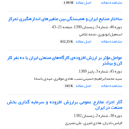
مشاهده مقاله
اصل مقاله
1.99 M
ساختار صنایع ایران و همبستگی بین متغیرهای اندازه‎گیری تمرکز
دوره 46، شماره 3، زمستان 1390، صفحه
21-43
اسمعیل ابونوری، نجمه غلامی
مشاهده مقاله
اصل مقاله
652.25 K
عوامل مؤثر بر ارزش افزوده‌ی کارگاه‌های صنعتی ایران با ده نفر کار
کن و بیش‎تر
دوره 45، شماره 3، پاییز 1389
سید محمدابراهیم حسینی نسب، هادی موقری، مهدی باسخا
مشاهده مقاله
اصل مقاله
341 K
آثار اجزاء مخارج عمومی برارزش افزوده و سرمایه گذاری بخش
صنعت در ایران
دوره 38، شماره 2، زمستان 1382
الیاس نادران، هادى امیرى، على نصیرى