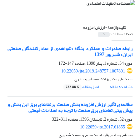
کلیدواژه‌ها =
ارزش افزوده
تعداد مقالات:
5
رابطه صادرات و عملکرد بنگاه‌ «شواهدی از صادرکنندگان صنعتی
ایران» شهریور 1397
دوره 54، شماره 1، بهار 1398، صفحه
147-172
10.22059/jte.2019.248757.1007801
سید علی مدنی زاده، مصطفی حیدری
مشاهده مقاله
اصل مقاله
732.88 K
مطالعه‌ی تأثیر ارزش افزوده بخش صنعت برتقاضای برق این بخش و
پیش بینی تقاضای برق صنعت با توجه به اصلاحات قیمتی
دوره 52، شماره 2، تابستان 1396، صفحه
311-322
10.22059/jte.2017.61855
مصطفی سلیمی فر، احمد سیفی، سعید شعوری