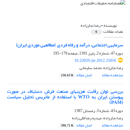
نویسنده =
رضا نجارزاده
تعداد مقالات:
6
سرمایه‎ی اجتماعی، درآمد و رفاه فردی )مطالعه‎ی موردی ایران(
دوره 47، شماره 2، پاییز 1391، صفحه
179-195
10.22059/jte.2012.25016
رضا نجارزاده، محمد سلیمانی
مشاهده مقاله
اصل مقاله
236.63 K
بررسی توان رقابت هزینه‎ای صنعت فرش دستباف در صورت
پیوستن ایران به WTO با استفاده از ماتریس تحلیل سیاست
(PAM)
دوره 43، شماره 3، زمستان 1387
رضا نجارزاده، مهدیه رضا قلی زاده
مشاهده مقاله
اصل مقاله
396.71 K