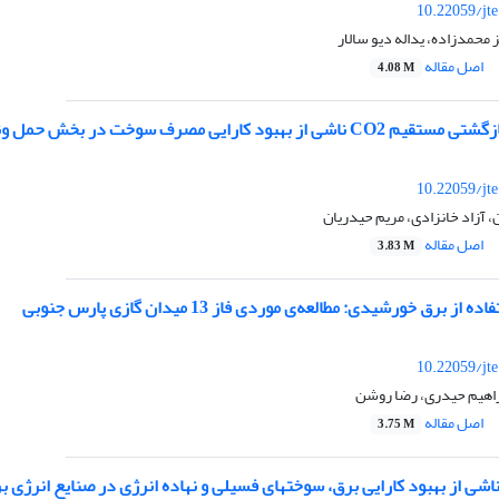
10.22059/jt
 محمدزاده، یداله دیو سالار
اصل مقاله
4.08 M
کارایی مصرف سوخت در بخش حمل ونقل استان های ایران
10.22059/jt
 آزاد خانزادی، مریم حیدریان
اصل مقاله
3.83 M
ز برق خورشیدی: مطالعه‌ی موردی فاز 13 میدان گازی پارس جنوبی
10.22059/jt
راهیم حیدری، رضا روشن
اصل مقاله
3.75 M
اشی از بهبود کارایی برق، سوختهای فسیلی و نهاده انرژی در صنایع انرژی ب