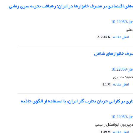
های اقتصادی بر مصرف خانوارها در ایران: رهیافت تجزیه سری زمانی
10.22059/jt
 علی
اصل مقاله
212.15 K
مصرف خانوارهای شاغل
10.22059/jt
حمود نصیری
اصل مقاله
1.1 M
ری بر کارایی جریان تجارت گاز ایران، با استفاده از الگوی جاذبه
10.22059/jt
 پیرپور، ابولفضل رحیمی
اصل مقاله
1.39 M