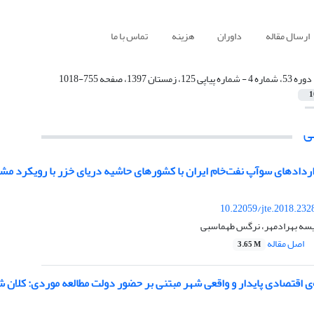
ارسال مقاله
داوران
هزینه
تماس با ما
دوره 53، شماره 4 - شماره پیاپی 125، زمستان 1397، صفحه 755-1018
1
ی
ردادهای سوآپ نفت‌خام ایران با کشورهای حاشیه دریای خزر با رویکرد مشت
10.22059/jte.2018.232
یسه بهرادمهر، نرگس طهماسبی
اصل مقاله
3.65 M
‌ی اقتصادی پایدار و واقعی شهر مبتنی بر حضور دولت مطالعه موردی: کلان 